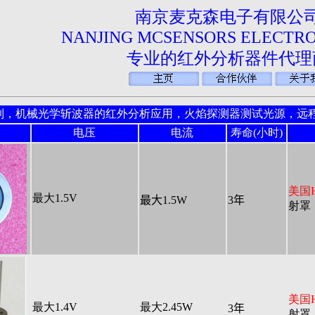
南京麦克森电子有限公
NANJING MCSENSORS ELECTRO
专业的红外分析器件代理
制，机械光学斩波器的红外分析应用，火焰探测器测试光源，远
电压
电流
寿命(小时)
美国He
最大1.5V
最大
1.5W
3
年
射罩，
美国He
最大1.4V
最大2.45W
3
年
射罩，