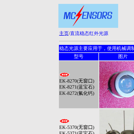
主页
/
直流稳态红外光源
稳态光源主要应用于，使用机械调
型号
图片
EK-8270(
无窗口
)
EK-8271(蓝宝石)
EK-8272(氟化钙)
EK-5370(
无窗口
)
EK-5371(蓝宝石)